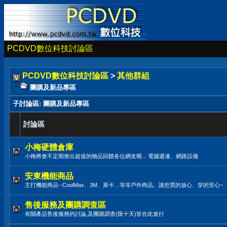
PCDVD數位科技討論區
PCDVD數位科技討論區
>
其他群組
團購及新品專區
子討論區
: 團購及新品專區
討論區
小梅硬體倉庫
小梅將會不定期推出超值的物品回饋各位網友喔... 電腦週邊、網路設備
安東機能商品
主打機能商品--CoolMax、3M、萊卡…等等戶外商品。讓您買的放心、穿的安心~
售後服務及團購調查區
有關產品售後服務的討論,及團購調查(限十天)皆在此進行