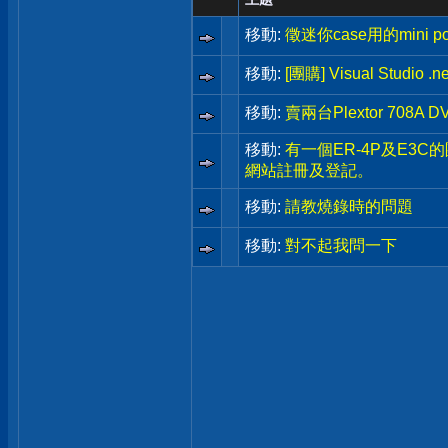
移動:
徵迷你case用的mini pow
移動:
[團購] Visual Studio .ne
移動:
賣兩台Plextor 708A DV
移動:
有一個ER-4P及E3C
網站註冊及登記。
移動:
請教燒錄時的問題
移動:
對不起我問一下