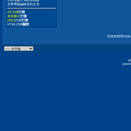
您
不可以
上傳附加檔案
您
不可以
編輯您的文章
vB 代碼
打開
表情圖示
打開
[IMG]
代碼
打開
HTML代碼
關閉
所有的時間均為G
vB
power