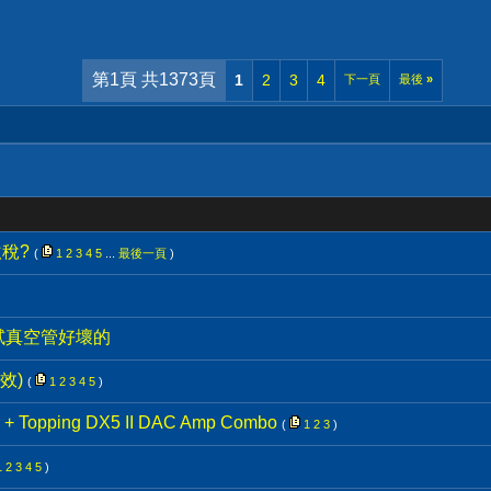
第1頁 共1373頁
1
2
3
4
下一頁
最後
»
稅?
(
1
2
3
4
5
...
最後一頁
)
試真空管好壞的
效)
(
1
2
3
4
5
)
 Topping DX5 II DAC Amp Combo
(
1
2
3
)
1
2
3
4
5
)