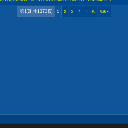
第1頁 共1373頁
1
2
3
4
下一頁
最後
»