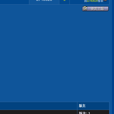
由
a740828
發表
版主
版主: 1