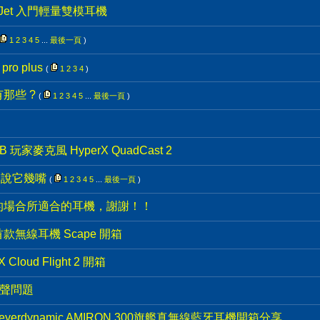
ud Jet 入門輕量雙模耳機
1
2
3
4
5
...
最後一頁
)
 pro plus
(
1
2
3
4
)
那些 ?
(
1
2
3
4
5
...
最後一頁
)
B 玩家麥克風 HyperX QuadCast 2
~ 說它幾嘴
(
1
2
3
4
5
...
最後一頁
)
的場合所適合的耳機，謝謝！！
n 首款無線耳機 Scape 開箱
oud Flight 2 開箱
嘶聲問題
rdynamic AMIRON 300旗艦真無線藍牙耳機開箱分享