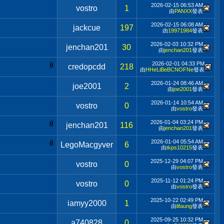
2026-02-15
06:53 AM
vostro
1
由
PANXX
發表
2026-02-15
06:08 AM
jackcue
197
由
19971984
發表
2026-02-03
10:32 PM
jenchan201
30
由
jenchan201
發表
2026-02-01
04:33 PM
credopcdd
218
由
HHeLiBeBCNOFNe
發表
2026-01-24
08:46 AM
joe2001
2
由
joe2001
發表
2026-01-14
10:54 AM
vostro
0
由
vostro
發表
2026-01-04
03:24 PM
jenchan201
116
由
jenchan201
發表
2026-01-04
05:54 AM
LegoMacgyver
6
由
tkps10215
發表
2025-12-29
04:07 PM
vostro
0
由
vostro
發表
2025-11-12
01:24 PM
vostro
0
由
vostro
發表
2025-10-22
02:49 PM
iamyy2000
1
由
lifaung
發表
2025-09-25
10:32 PM
a740828
0