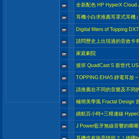
全新配色 HP HyperX Clo
耳機小白求推薦耳罩式耳機
(
Digital filters of Topping DX7
請問歷史上出現過的音效卡有
家庭劇院
接班 QuadCast S 新世代 US
TOPPING EHA5 靜電耳放 
請推薦在不同的音樂及不同
極簡美學風 Fractal Desig
續航百小時+三模連線 HyperX Cl
J Power藍牙無線音響的嘶
耳機也有瑜亮情節？！德國beye