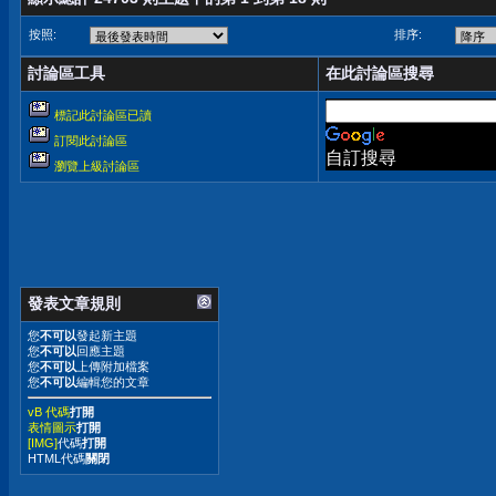
按照:
排序:
討論區工具
在此討論區搜尋
標記此討論區已讀
訂閱此討論區
自訂搜尋
瀏覽上級討論區
發表文章規則
您
不可以
發起新主題
您
不可以
回應主題
您
不可以
上傳附加檔案
您
不可以
編輯您的文章
vB 代碼
打開
表情圖示
打開
[IMG]
代碼
打開
HTML代碼
關閉