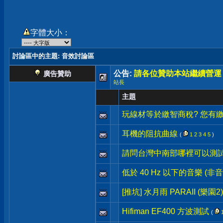
字體大小：
討論區中的主題
: 音效討論區
公告:
請各位贊助本站繼續營運
廣告贊助
站長
主題
玩線材等於繳智商稅? 您有繳
耳機的阻抗曲線
(
1
2
3
4
5
)
請問台灣中南部哪裡可以測
低於 40 Hz 以下的音樂 (非音
[推坑] 水月雨 PARAII (樂園2) +
Hifiman EF400 方波測試
(