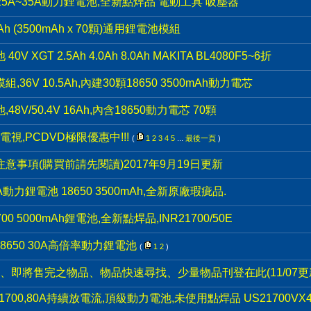
 25A~35A動力鋰電池,全新點焊品 電動工具 吸塵器
h (3500mAh x 70顆)通用鋰電池模組
XGT 2.5Ah 4.0Ah 8.0Ah MAKITA BL4080F5~6折
6V 10.5Ah,內建30顆18650 3500mAh動力電芯
V/50.4V 16Ah,內含18650動力電芯 70顆
視,PCDVD極限優惠中!!!
(
1
2
3
4
5
...
最後一頁
)
意事項(購買前請先閱讀)2017年9月19日更新
動力鋰電池 18650 3500mAh,全新原廠瑕疵品.
0 5000mAh鋰電池,全新點焊品,INR21700/50E
8650 30A高倍率動力鋰電池
(
1
2
)
欄、即將售完之物品、物品快速尋找、少量物品刊登在此(11/07更
21700,80A持續放電流,頂級動力電池,未使用點焊品 US21700VX40