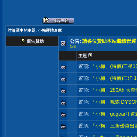
討論區中的主題
: 小梅硬體倉庫
公告:
請各位贊助本站繼續營運
廣告贊助
站長
主題
置頂:
「小梅」(特價)三星1
置頂:
「小梅」(特價)三洋 1
置頂:
「小梅」280Ah 大單
置頂:
「小梅」戴森 DYSON原
置頂:
「小梅」gogear耳
置頂:
「小梅」三折優惠出清