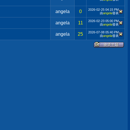
2026-02-25
04:15 PM
angela
0
由
angela
發表
2026-02-23
05:00 PM
angela
11
由
angela
發表
2026-07-08
05:40 PM
angela
25
由
angela
發表