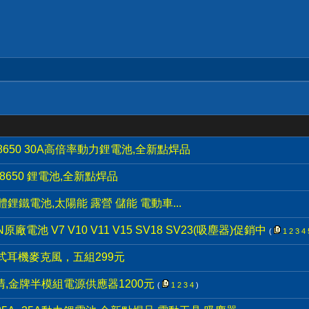
8650 30A高倍率動力鋰電池,全新點焊品
8650 鋰電池,全新點焊品
體鋰鐵電池,太陽能 露營 儲能 電動車...
廠電池 V7 V10 V11 V15 SV18 SV23(吸塵器)促銷中
(
1
2
3
4
道式耳機麥克風，五組299元
,金牌半模組電源供應器1200元
(
1
2
3
4
)