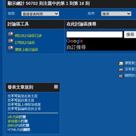
顯示總計 50702 則主題中的第 1 到第 18 則
按照:
排序:
討論區工具
在此討論區搜尋
標記此討論區已讀
訂閱此討論區
自訂搜尋
瀏覽上級討論區
瀏覽新
沒有新
關閉的
發表文章規則
您
不可以
發起新主題
您
不可以
回應主題
您
不可以
上傳附加檔案
您
不可以
編輯您的文章
vB 代碼
打開
表情圖示
打開
[IMG]
代碼
打開
HTML代碼
關閉