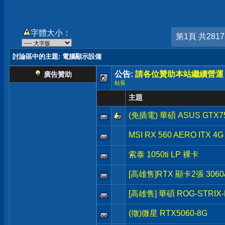
字體大小：
第1頁 共281
討論區中的主題
: 電腦顯示設備
公告:
請各位贊助本站繼續營運
廣告贊助
站長
主題
(免插電) 華碩 ASUS GTX7
MSI RX 560 AERO ITX
索泰 1050ti LP 裸卡
[高雄售]RTX 顯卡2張 3060&
[高雄售] 華碩 ROG-STRIX-
(徵)微星 RTX5060-8G