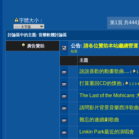
字體大小：
第1頁 共444
討論區中的主題
: 音樂軟體討論區
公告:
請各位贊助本站繼續營運
廣告贊助
站長
主題
說說喜歡的動畫歌曲....
(
1
打算重回CD的懷抱
(
1
2
3
The Last of the Mohi
請問影片背景音樂西洋歌曲
難忘的連續劇歌曲
Linkin Park最近的演唱會