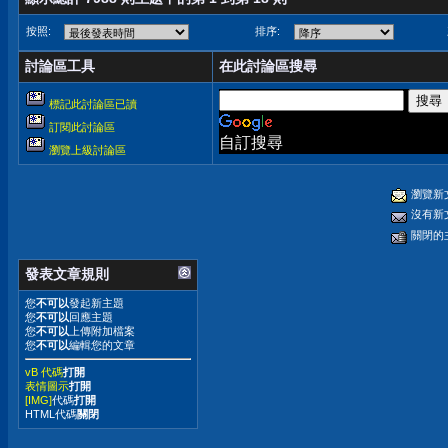
按照:
排序:
討論區工具
在此討論區搜尋
標記此討論區已讀
訂閱此討論區
自訂搜尋
瀏覽上級討論區
瀏覽新
沒有新
關閉的
發表文章規則
您
不可以
發起新主題
您
不可以
回應主題
您
不可以
上傳附加檔案
您
不可以
編輯您的文章
vB 代碼
打開
表情圖示
打開
[IMG]
代碼
打開
HTML代碼
關閉