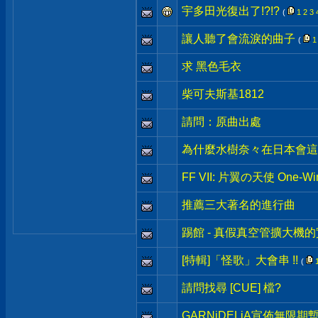
宇多田光復出了!?!?
(
1
2
3
讓人聽了會流淚的曲子
(
1
求 黑色毛衣
柴可夫斯基1812
請問：原曲出處
為什麼水樹奈々在日本會這
FF VII: 片翼の天使 One-Win
推薦三大著名的進行曲
踢館 - 真假真空管擴大機
[特輯]「怪歌」大會串 !!
(
請問找尋 [CUE] 檔?
GARNiDELiA宣佈無