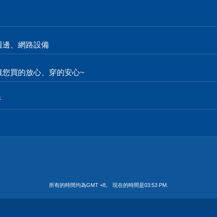
週邊、網路設備
。讓您買的放心、穿的安心~
行
所有的時間均為GMT +8。 現在的時間是
03:53 PM
.