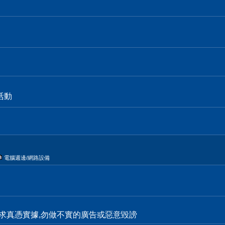
活動
電腦週邊/網路設備
求真憑實據,勿做不實的廣告或惡意毀謗