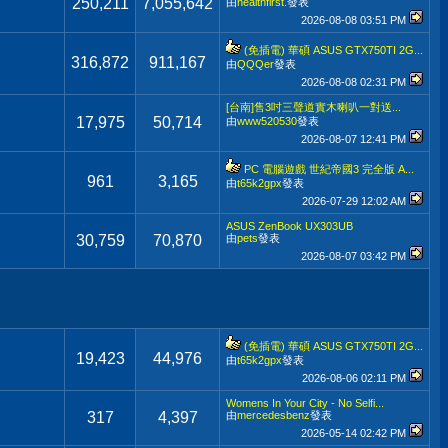
250,211
7,055,642
由
healthfirst.
發表
2026-08-08
03:51 PM
(免插電) 華碩 ASUS GTX750TI 2G...
316,872
911,167
由
QQQer
發表
2026-08-08
02:31 PM
[台南]售3吋三聲道實木喇叭一對送...
17,975
50,714
由
www520530
發表
2026-08-07
12:41 PM
PC 電腦遊戲 世紀帝國3 完全版 A...
961
3,165
由
t65k2gpx
發表
2026-07-29
12:02 AM
ASUS ZenBook UX303UB
30,759
70,870
由
pets
發表
2026-08-07
03:42 PM
(免插電) 華碩 ASUS GTX750TI 2G...
19,423
44,976
由
t65k2gpx
發表
2026-08-06
02:11 PM
Womens In Your City - No Selfi...
317
4,397
由
mercedesbenz
發表
2026-05-14
02:42 PM