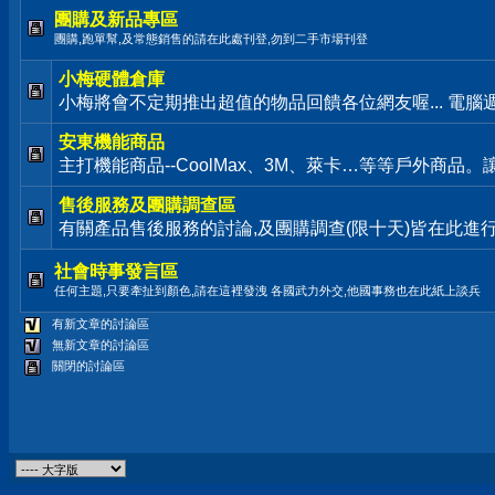
團購及新品專區
團購,跑單幫,及常態銷售的請在此處刊登,勿到二手市場刊登
小梅硬體倉庫
小梅將會不定期推出超值的物品回饋各位網友喔... 電腦
安東機能商品
主打機能商品--CoolMax、3M、萊卡…等等戶外商品
售後服務及團購調查區
有關產品售後服務的討論,及團購調查(限十天)皆在此進
社會時事發言區
任何主題,只要牽扯到顏色,請在這裡發洩 各國武力外交,他國事務也在此紙上談兵
有新文章的討論區
無新文章的討論區
關閉的討論區