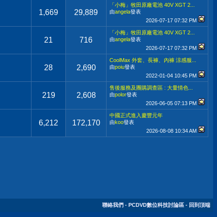
「小梅」牧田原廠電池 40V XGT 2...
1,669
29,889
由
angela
發表
2026-07-17
07:32 PM
「小梅」牧田原廠電池 40V XGT 2...
21
716
由
angela
發表
2026-07-17
07:32 PM
CoolMax 外套、長褲、內褲 涼感服...
28
2,690
由
poiu
發表
2022-01-04
10:45 PM
售後服務及團購調查區 : 大量情色...
219
2,608
由
polor
發表
2026-06-05
07:13 PM
中國正式進入慶豐元年
6,212
172,170
由
koo
發表
2026-08-08
10:34 AM
聯絡我們
-
PCDVD數位科技討論區
-
回到頂端