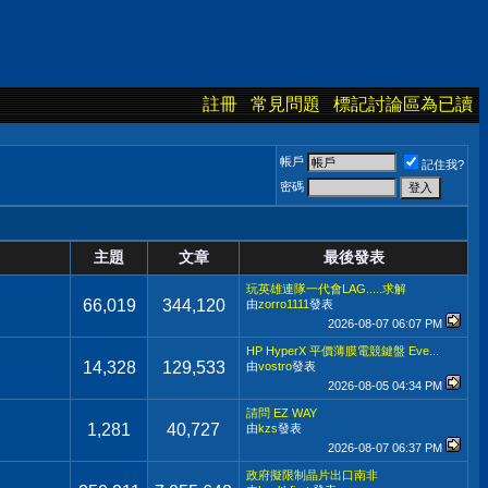
註冊
常見問題
標記討論區為已讀
帳戶
記住我?
密碼
主題
文章
最後發表
玩英雄連隊一代會LAG.....求解
66,019
344,120
由
zorro1111
發表
2026-08-07
06:07 PM
HP HyperX 平價薄膜電競鍵盤 Eve...
14,328
129,533
由
vostro
發表
2026-08-05
04:34 PM
請問 EZ WAY
1,281
40,727
由
kzs
發表
2026-08-07
06:37 PM
政府擬限制晶片出口南非