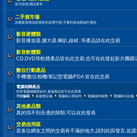
談天說地,閒話家常
二手貨市場
請要販賣商品的朋友到這裡刊登,不要到其他群組打廣告
影音硬體類
影音播放器,擴大器,喇叭,線材..等產品請在此交易
影音軟體類
CD,DVD等軟體產品皆在此交易,也可在此發起影片團購
數位行動產品
手機/數位相機/筆記型電腦/PDA 皆在此交易
電腦相關產品
所有電腦相關零組件,週邊商品皆可在此買賣
子討論區
:
多媒體設備
,
電腦核心零組件
,
電腦儲存媒體
,
電腦顯示設備
,
其他產品類
真的找不到合適的歸類,可以在此發表
交易信用區
若各位網友之間的交易有不滿的地方,請到此區發言,並講