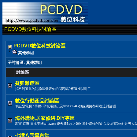
PCDVD數位科技討論區
PCDVD數位科技討論區
其他群組
子討論區
: 其他群組
討論區
疑難雜症區
找不到適當的討論區發表你的問題嗎?來這裡就對了
數位行動產品討論區
筆記型電腦 / 手機/ 平板電腦以及wifi/3G/4G無線網路都可在這討論喔
海外購物,居家修繕,DIY專區
淘寶,京東,日本美國amazon,樂天,EBay之類的海外購物討論,以及居家裝修,是男人
七嘴八舌異言堂