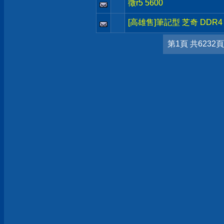
徵r5 5600
[高雄售]筆記型 芝奇 DDR4 
第1頁 共6232頁