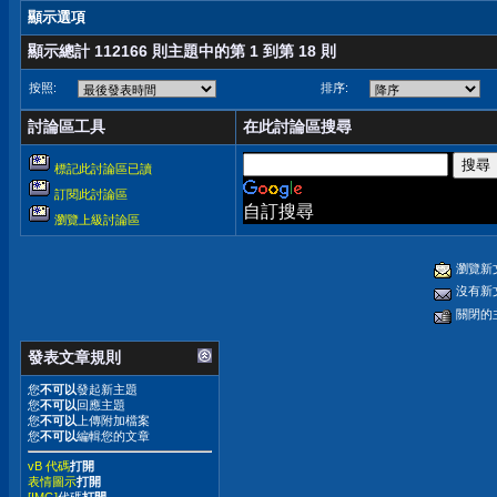
顯示選項
顯示總計 112166 則主題中的第 1 到第 18 則
按照:
排序:
討論區工具
在此討論區搜尋
標記此討論區已讀
訂閱此討論區
自訂搜尋
瀏覽上級討論區
瀏覽新
沒有新
關閉的
發表文章規則
您
不可以
發起新主題
您
不可以
回應主題
您
不可以
上傳附加檔案
您
不可以
編輯您的文章
vB 代碼
打開
表情圖示
打開
[IMG]
代碼
打開