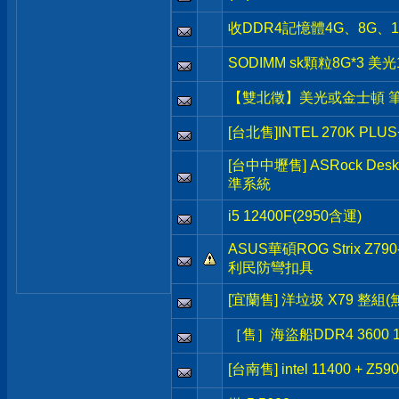
收DDR4記憶體4G、8G
SODIMM sk顆粒8G*3 美光
【雙北徵】美光或金士頓 筆電 d
[台北售]INTEL 270K PLUS
[台中中壢售] ASRock Des
準系統
i5 12400F(2950含運)
ASUS華碩ROG Strix Z790
利民防彎扣具
[宜蘭售] 洋垃圾 X79 整組
［售］海盜船DDR4 3600 1
[台南售] intel 11400 + Z590 