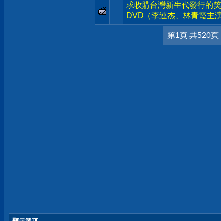
求收購台灣新生代發行的笑
DVD（李連杰、林青霞主
第1頁 共520頁
顯示選項