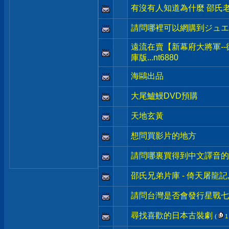
有沒有人知道為什麼 邵氏老
請問哪裡可以網購到ジュエ
遠流在賣【新幕府大將軍--
庫版...nt6880
海鷗出品
大尾鱸鰻DVD預購
天地玄黃
想問買影片的地方
請問哪裏買得到中文譯音的
邵氏兄弟片庫 - 倚天屠龍記
請問台灣是否會發行星戰七 
尋找喜歡的日本古裝劇
(
1