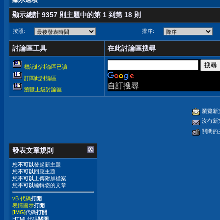
顯示總計 9357 則主題中的第 1 到第 18 則
按照:
排序:
討論區工具
在此討論區搜尋
標記此討論區已讀
訂閱此討論區
自訂搜尋
瀏覽上級討論區
瀏覽新
沒有新
關閉的
發表文章規則
您
不可以
發起新主題
您
不可以
回應主題
您
不可以
上傳附加檔案
您
不可以
編輯您的文章
vB 代碼
打開
表情圖示
打開
[IMG]
代碼
打開
HTML代碼
關閉