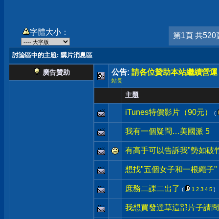
字體大小：
第1頁 共520
討論區中的主題
: 購片消息區
公告:
請各位贊助本站繼續營運
廣告贊助
站長
主題
iTunes特價影片（90元）
(
我有一個疑問…美國派 5
有高手可以告訴我"勢如破
想找"五個女子和一根繩子"
庶務二課二出了
(
1
2
3
4
5
)
我想買發達草這部片子請問