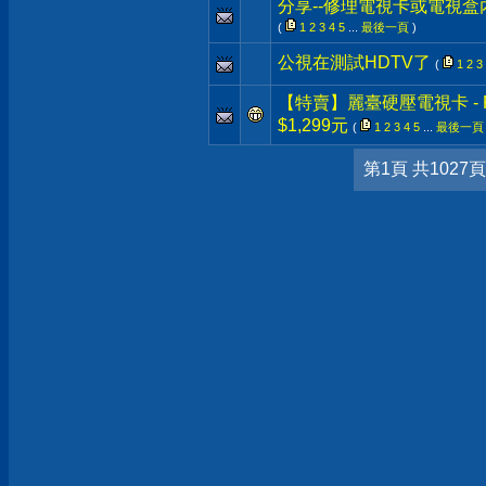
分享--修理電視卡或電視盒內
(
1
2
3
4
5
...
最後一頁
)
公視在測試HDTV了
(
1
2
3
【特賣】麗臺硬壓電視卡 - P
$1,299元
(
1
2
3
4
5
...
最後一頁
第1頁 共1027頁