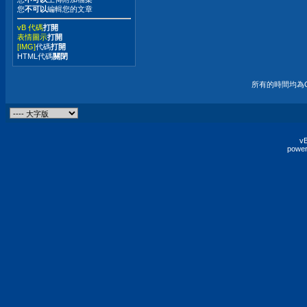
您
不可以
編輯您的文章
vB 代碼
打開
表情圖示
打開
[IMG]
代碼
打開
HTML代碼
關閉
所有的時間均為G
vB
power