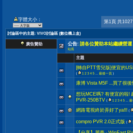
字體大小：
第1頁 共102
討論區中的主題
: VIVO討論區 (數位機上盒)
公告:
請各位贊助本站繼續營運
廣告贊助
站長
主題
[轉自PTT雪兒版]便宜的USB
(
1
2
3
4
5
...
最後一頁
)
康博 Vista M5F ...買了很
想玩MCE嗎? 有便宜的啦! 
PVR-250BTV
(
1
2
3
4
5
...
最
網路電視終於弄好了ya!!!
(
compro PVR 2.0正式版
(
【分享】麗臺 - WinFast