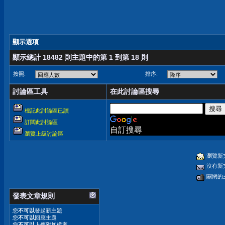
顯示選項
顯示總計 18482 則主題中的第 1 到第 18 則
按照:
排序:
討論區工具
在此討論區搜尋
標記此討論區已讀
訂閱此討論區
自訂搜尋
瀏覽上級討論區
瀏覽新
沒有新
關閉的
發表文章規則
您
不可以
發起新主題
您
不可以
回應主題
您
不可以
上傳附加檔案