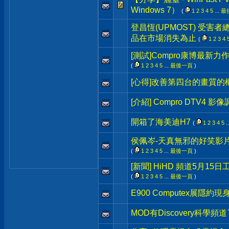
Windows 7）
(
1
2
3
4
5
...
最
登昌恆(UPMOST) 受害
品在市場消失為止
(
1
2
3
4
[測試]Compro康博最新力
(
1
2
3
4
5
...
最後一頁
)
[心得]改善第四台的畫質的
[介紹] Compro DTV4 
開箱了海美迪H7
(
1
2
3
4
5
.
侯佩岑-天真無邪的好笑影片 p
(
1
2
3
4
5
...
最後一頁
)
[新聞] HiHD 頻道5月1
(
1
2
3
4
5
...
最後一頁
)
E900 Computex展隱約現
MOD有Discovery科學頻道