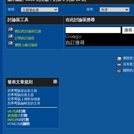
按照:
排序:
討論區工具
在此討論區搜尋
標記此討論區已讀
訂閱此討論區
自訂搜尋
瀏覽上級討論區
瀏覽新
沒有新
關閉的
發表文章規則
您
不可以
發起新主題
您
不可以
回應主題
您
不可以
上傳附加檔案
您
不可以
編輯您的文章
vB 代碼
打開
表情圖示
打開
[IMG]
代碼
打開
HTML代碼
關閉