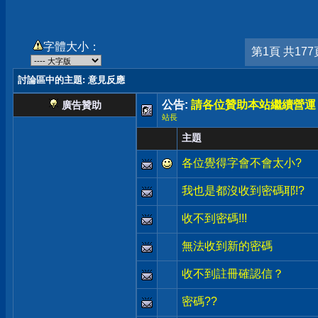
字體大小：
第1頁 共177
討論區中的主題
: 意見反應
公告:
請各位贊助本站繼續營運
廣告贊助
站長
主題
各位覺得字會不會太小?
我也是都沒收到密碼耶!?
收不到密碼!!!
無法收到新的密碼
收不到註冊確認信？
密碼??