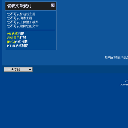
發表文章規則
您
不可以
發起新主題
您
不可以
回應主題
您
不可以
上傳附加檔案
您
不可以
編輯您的文章
vB 代碼
打開
表情圖示
打開
[IMG]
代碼
打開
HTML代碼
關閉
所有的時間均為G
vB
power