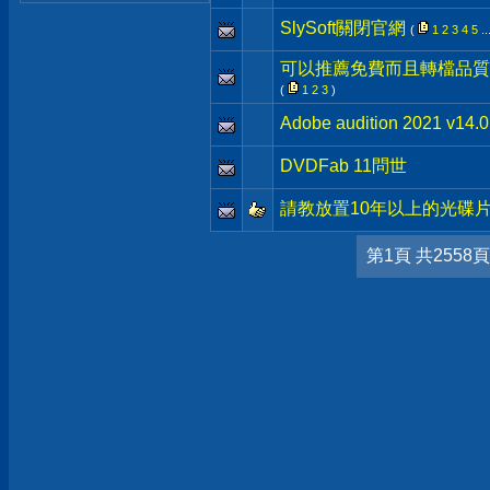
SlySoft關閉官網
(
1
2
3
4
5
..
可以推薦免費而且轉檔品質
(
1
2
3
)
Adobe audition 2021 v1
DVDFab 11問世
請教放置10年以上的光碟
第1頁 共2558頁