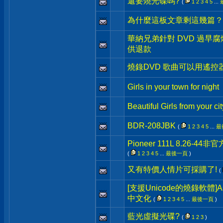
還要燒光碟嗎?
(
1
2
3
4
5
...
為什麼這板文章剩這幾篇？
華納兄弟針對 DVD 過早
供退款
燒錄DVD 歌曲可以用遙
Girls in your town for night
Beautiful Girls from your cit
BDR-208JBK
(
1
2
3
4
5
...
最
Pioneer 111L 8.26-4
(
1
2
3
4
5
...
最後一頁
)
又有特價人情片可採購了!
(
[支援Unicode的燒錄軟體]Asha
中文化
(
1
2
3
4
5
...
最後一頁
)
藍光虛擬光碟?
(
1
2
3
)