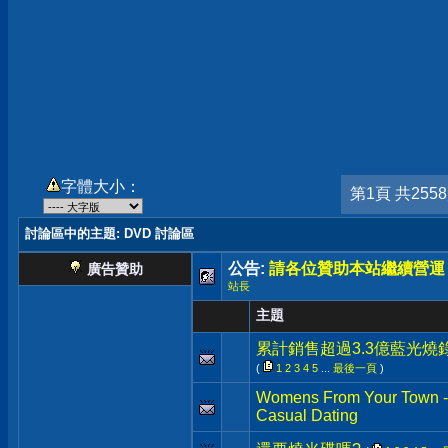
字體大小：
第1頁 共255
討論區中的主題
: DVD 討論區
公告:
請各位贊助本站繼續營運
廣告贊助
站長
主題
累計銷售超過3.3億藍光燒
(
1
2
3
4
5
...
最後一頁
)
Womens From Your Town - 
Casual Dating