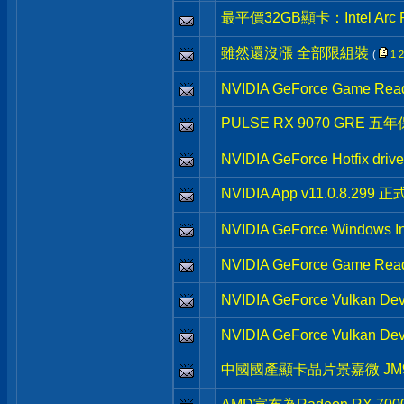
最平價32GB顯卡：Intel Ar
雖然還沒漲 全部限組裝
(
1
2
NVIDIA GeForce Game Read
PULSE RX 9070 GRE 五
NVIDIA GeForce Hotfix dri
NVIDIA App v11.0.8.299 
NVIDIA GeForce Windows In
NVIDIA GeForce Game Read
NVIDIA GeForce Vulkan Dev
NVIDIA GeForce Vulkan Dev
中國國產顯卡晶片景嘉微 JM9