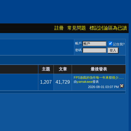
註冊
常見問題
標記討論區為已讀
帳戶
記住我?
密碼
主題
文章
最後發表
FPS遊戲的強作每一年來都很少......
1,207
41,729
由
yamakawa
發表
2026-08-01
03:07 PM