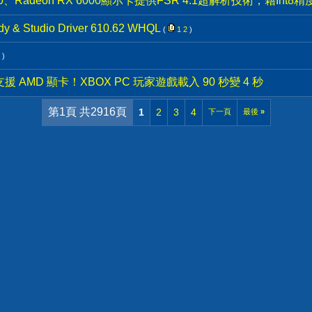
00、Radeon RX 6000顯示卡提供FSR 4.1超解析技術，藉Int
y & Studio Driver 610.62 WHQL
(
1
2
)
)
式支援 AMD 顯卡！XBOX PC 玩家遊戲載入 90 秒變 4 秒
第1頁 共2916頁
1
2
3
4
下一頁
最後
»