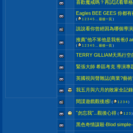
喜歡魔戒嗎？再試試看華格
Eagles BEE GEES 你都
(
1
2
3
4
5
...
最後一頁
)
說說看你曾經因為哪個導演
推薦"他不笨他是我爸爸(I am 
(
1
2
3
4
5
...
最後一頁
)
TERRY GILLIAM天馬行
緊張大師 希區考克 導演專
英國視與聲雜誌(商業?藝術
我五月與六月的敗家全記錄 
間諜遊戲觀後感!
(
1
2
3
4
)
"勿忘我"...觀後心得
(
1
2
3
)
黑色奇情謀殺-Blod simpl