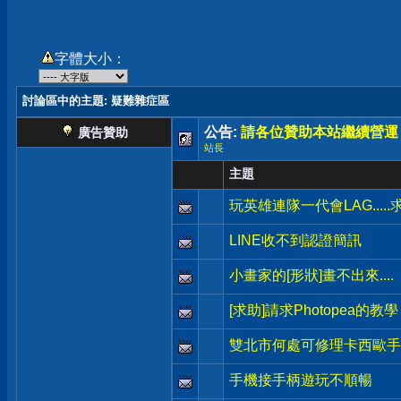
字體大小：
討論區中的主題
: 疑難雜症區
公告:
請各位贊助本站繼續營運
廣告贊助
站長
主題
玩英雄連隊一代會LAG.....
LINE收不到認證簡訊
小畫家的[形狀]畫不出來....
[求助]請求Photopea的教學
雙北市何處可修理卡西歐手錶
手機接手柄遊玩不順暢