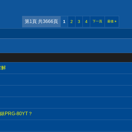
第1頁 共3666頁
1
2
3
4
下一頁
最後
»
求解
PRG-80YT？