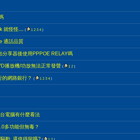
嗎
k 就怪怪....
(
1
2
3
4
)
e 通話品質
連結分享器後使用PPPOE RELAY嗎
 DVD播放機/功放無法正常發聲
(
1
2
)
銀行的網路銀行？
(
1
2
3
4
)
台電腦有什麼看法
7.0多功能但無毒？
驅動, 還值得留嗎?
(
1
2
)