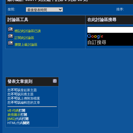
按照:
排序:
討論區工具
在此討論區搜尋
標記此討論區已讀
訂閱此討論區
自訂搜尋
瀏覽上級討論區
發表文章規則
您
不可以
發起新主題
您
不可以
回應主題
您
不可以
上傳附加檔案
您
不可以
編輯您的文章
vB 代碼
打開
表情圖示
打開
[IMG]
代碼
打開
HTML代碼
關閉