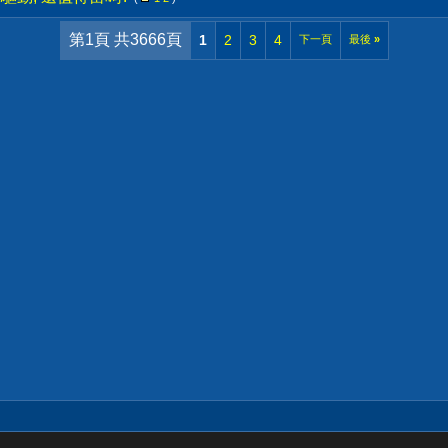
第1頁 共3666頁
1
2
3
4
下一頁
最後
»