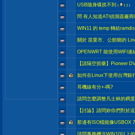
USB隨身碟抓不到
(
1
2
)
問 有人知道ATI偵測器廠商
WIN11 的 temp 轉給ramdis
關於 苗栗市、公館鄉的 Lin
OPENWRT 能使用WIFI
【請隔空抓藥】Pioneer
如何在Linux下使用台灣
耳機線有分+-嗎?
請問怎麼調整凡士林的稠度
【討論】請問妳你們對於這
那邊有ISO檔能像USBOX 
請問事務機沒WIN10以上的