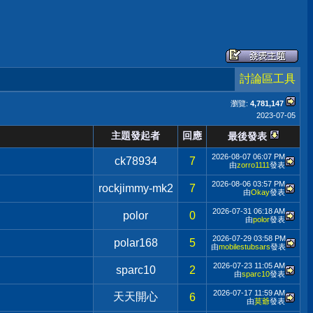
討論區工具
瀏覽:
4,781,147
2023-07-05
主題發起者
回應
最後發表
2026-08-07
06:07 PM
ck78934
7
由
zorro1111
發表
2026-08-06
03:57 PM
rockjimmy-mk2
7
由
Okay
發表
2026-07-31
06:18 AM
polor
0
由
polor
發表
2026-07-29
03:58 PM
polar168
5
由
mobilestubsars
發表
2026-07-23
11:05 AM
sparc10
2
由
sparc10
發表
2026-07-17
11:59 AM
天天開心
6
由
莫爺
發表