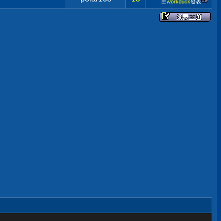
由
workduck
發表