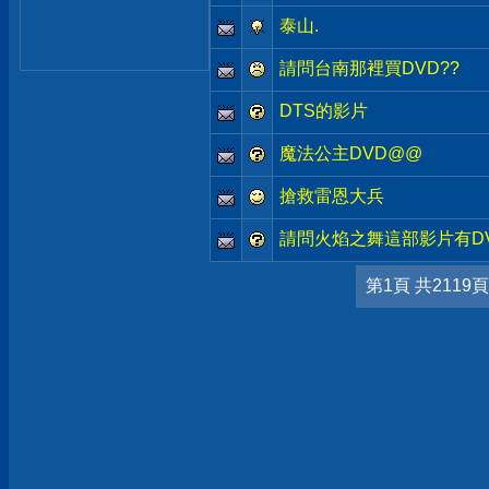
泰山.
請問台南那裡買DVD??
DTS的影片
魔法公主DVD@@
搶救雷恩大兵
請問火焰之舞這部影片有DVD嗎
第1頁 共2119頁