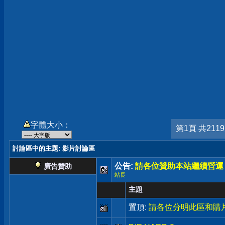
字體大小：
第1頁 共211
討論區中的主題
: 影片討論區
公告:
請各位贊助本站繼續營運
廣告贊助
站長
主題
置頂:
請各位分明此區和購