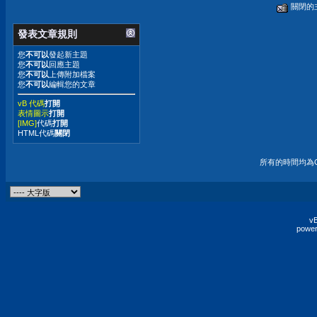
關閉的
發表文章規則
您
不可以
發起新主題
您
不可以
回應主題
您
不可以
上傳附加檔案
您
不可以
編輯您的文章
vB 代碼
打開
表情圖示
打開
[IMG]
代碼
打開
HTML代碼
關閉
所有的時間均為G
vB
power