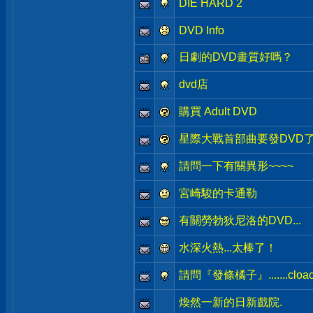
DIE HARD 2
DVD Info
日劇的DVD畫質好嗎？
dvd店
購買 Adult DVD
星際大戰首部曲要發DVD了
請問一下有關異形~~~~
宮崎駿的卡通勒
有關勞勃狄尼洛的DVD...
水深火熱...太棒了！
請問『發條橘子』.......cloack
煥然一新的日新戲院.