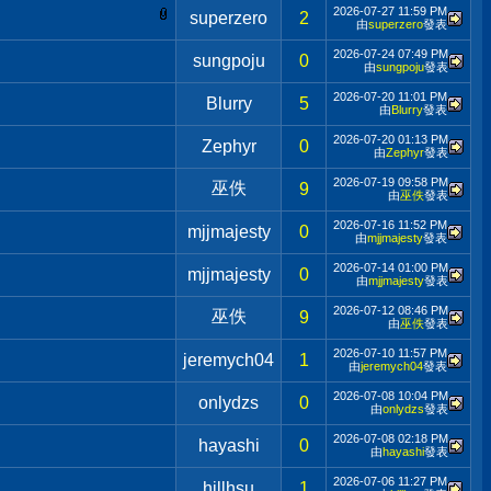
2026-07-27
11:59 PM
superzero
2
由
superzero
發表
2026-07-24
07:49 PM
sungpoju
0
由
sungpoju
發表
2026-07-20
11:01 PM
Blurry
5
由
Blurry
發表
2026-07-20
01:13 PM
Zephyr
0
由
Zephyr
發表
2026-07-19
09:58 PM
巫佚
9
由
巫佚
發表
2026-07-16
11:52 PM
mjjmajesty
0
由
mjjmajesty
發表
2026-07-14
01:00 PM
mjjmajesty
0
由
mjjmajesty
發表
2026-07-12
08:46 PM
巫佚
9
由
巫佚
發表
2026-07-10
11:57 PM
jeremych04
1
由
jeremych04
發表
2026-07-08
10:04 PM
onlydzs
0
由
onlydzs
發表
2026-07-08
02:18 PM
hayashi
0
由
hayashi
發表
2026-07-06
11:27 PM
hillhsu
1