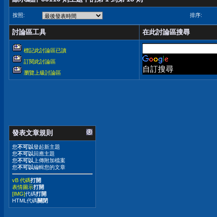
按照:
排序:
討論區工具
在此討論區搜尋
標記此討論區已讀
訂閱此討論區
自訂搜尋
瀏覽上級討論區
發表文章規則
您
不可以
發起新主題
您
不可以
回應主題
您
不可以
上傳附加檔案
您
不可以
編輯您的文章
vB 代碼
打開
表情圖示
打開
[IMG]
代碼
打開
HTML代碼
關閉