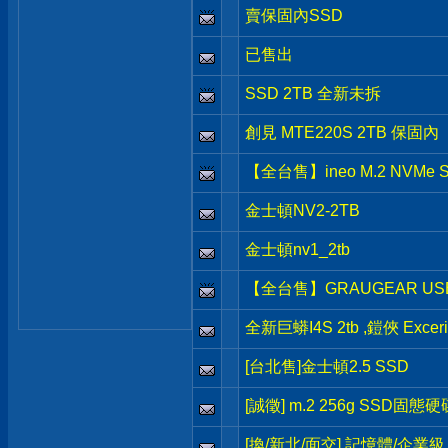
賣保固內SSD
已售出
SSD 2TB 全新未拆
創見 MTE220S 2TB 保固內
【全台售】ineo M.2 NVMe 
金士頓NV2-2TB
金士頓nv1_2tb
【全台售】GRAUGEAR USB3.2
全新巨蟒I4S 2tb ,鎧俠 Exceria
[台北售]金士頓2.5 SSD
[誠徵] m.2 256g SSD固態硬
[換/新北/面交] 記憶體/企業級 H