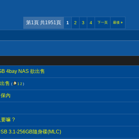
第1頁 共1951頁
1
2
3
4
下一頁
最後
»
B 4bay NAS 欲出售
欲出售
(
1
2
)
2 保內
人要嘛 ?
USB 3.1-256GB隨身碟(MLC)