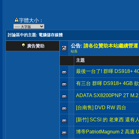
字體大小：
討論區中的主題
: 電腦儲存媒體
公告:
請各位贊助本站繼續營運
廣告贊助
站長
主題
最後一台了! 群暉 DS918+ 4G
有三台 群暉 DS918+ 4GB 
ADATA SX8200PNP 2T M.
[台南售] DVD RW 四台
[新竹] SCSI 的 老東西 還有
博帝PatriotMagnum 2 高速 