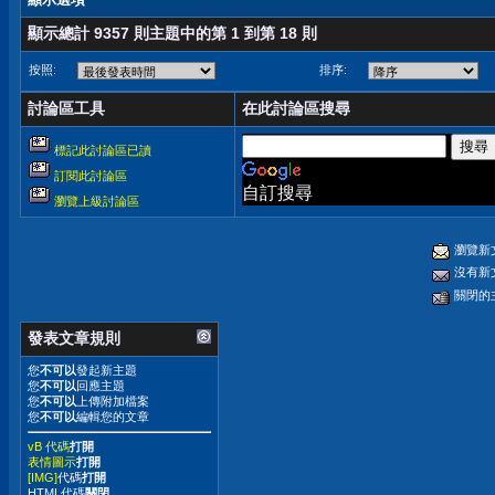
顯示總計 9357 則主題中的第 1 到第 18 則
按照:
排序:
討論區工具
在此討論區搜尋
標記此討論區已讀
訂閱此討論區
自訂搜尋
瀏覽上級討論區
瀏覽新
沒有新
關閉的
發表文章規則
您
不可以
發起新主題
您
不可以
回應主題
您
不可以
上傳附加檔案
您
不可以
編輯您的文章
vB 代碼
打開
表情圖示
打開
[IMG]
代碼
打開
HTML代碼
關閉