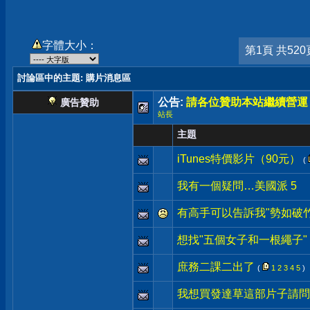
字體大小：
第1頁 共520
討論區中的主題
: 購片消息區
公告:
請各位贊助本站繼續營運
廣告贊助
站長
主題
iTunes特價影片（90元）
(
我有一個疑問…美國派 5
有高手可以告訴我"勢如破
想找"五個女子和一根繩子"
庶務二課二出了
(
1
2
3
4
5
)
我想買發達草這部片子請問