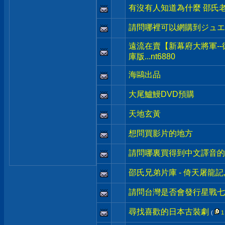
有沒有人知道為什麼 邵氏老
請問哪裡可以網購到ジュエ
遠流在賣【新幕府大將軍--
庫版...nt6880
海鷗出品
大尾鱸鰻DVD預購
天地玄黃
想問買影片的地方
請問哪裏買得到中文譯音的
邵氏兄弟片庫 - 倚天屠龍記
請問台灣是否會發行星戰七 
尋找喜歡的日本古裝劇
(
1