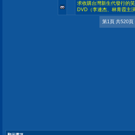
求收購台灣新生代發行的笑
DVD（李連杰、林青霞主
第1頁 共520頁
顯示選項