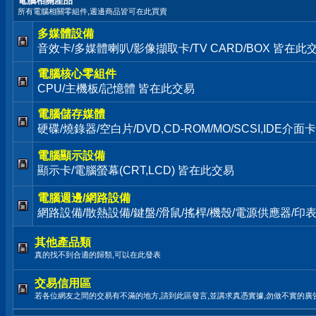
電腦相關產品
所有電腦相關零組件,週邊商品皆可在此買賣
多媒體設備
音效卡/多媒體喇叭/影像擷取卡/TV CARD/BOX 皆在此
電腦核心零組件
CPU/主機板/記憶體 皆在此交易
電腦儲存媒體
硬碟/燒錄器/空白片/DVD,CD-ROM/MO/SCSI,IDE介
電腦顯示設備
顯示卡/電腦螢幕(CRT,LCD) 皆在此交易
電腦週邊/網路設備
網路設備/散熱設備/鍵盤/滑鼠/搖桿/機殼/電源供應器/印
其他產品類
真的找不到合適的歸類,可以在此發表
交易信用區
若各位網友之間的交易有不滿的地方,請到此區發言,並講求真憑實據,勿做不實的廣