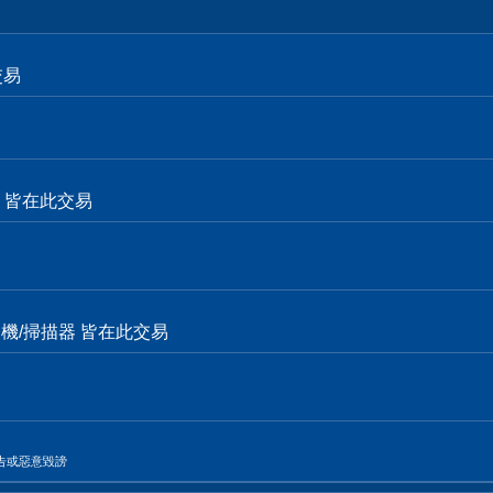
交易
面卡 皆在此交易
表機/掃描器 皆在此交易
告或惡意毀謗