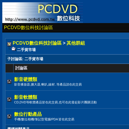
PCDVD數位科技討論區
PCDVD數位科技討論區
>
其他群組
二手貨市場
子討論區
: 二手貨市場
討論區
影音硬體類
影音播放器,擴大器,喇叭,線材..等產品請在此交易
影音軟體類
CD,DVD等軟體產品皆在此交易,也可在此發起影片團購活動
數位行動產品
手機/數位相機/筆記型電腦/PDA 皆在此交易