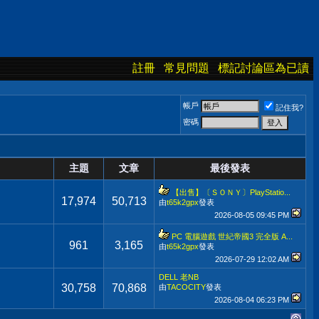
註冊
常見問題
標記討論區為已讀
帳戶
記住我?
密碼
主題
文章
最後發表
【出售】〔ＳＯＮＹ〕PlayStatio...
17,974
50,713
由
t65k2gpx
發表
2026-08-05
09:45 PM
PC 電腦遊戲 世紀帝國3 完全版 A...
961
3,165
由
t65k2gpx
發表
2026-07-29
12:02 AM
DELL 老NB
30,758
70,868
由
TACOCITY
發表
2026-08-04
06:23 PM