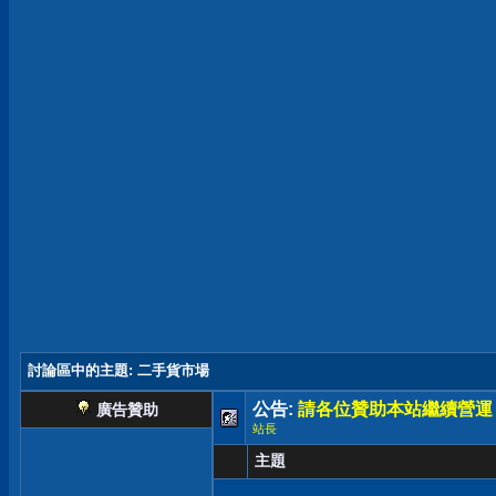
討論區中的主題
: 二手貨市場
公告:
請各位贊助本站繼續營運
廣告贊助
站長
主題