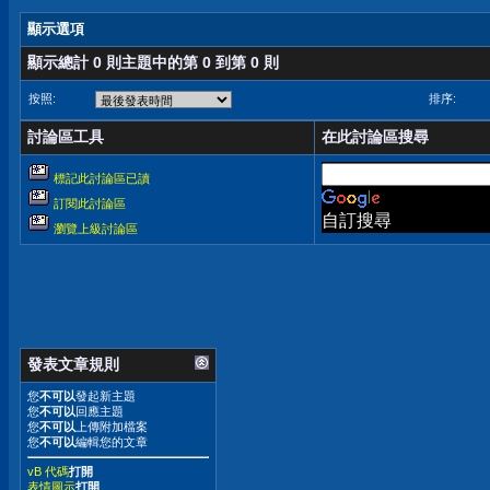
顯示選項
顯示總計 0 則主題中的第 0 到第 0 則
按照:
排序:
討論區工具
在此討論區搜尋
標記此討論區已讀
訂閱此討論區
自訂搜尋
瀏覽上級討論區
發表文章規則
您
不可以
發起新主題
您
不可以
回應主題
您
不可以
上傳附加檔案
您
不可以
編輯您的文章
vB 代碼
打開
表情圖示
打開