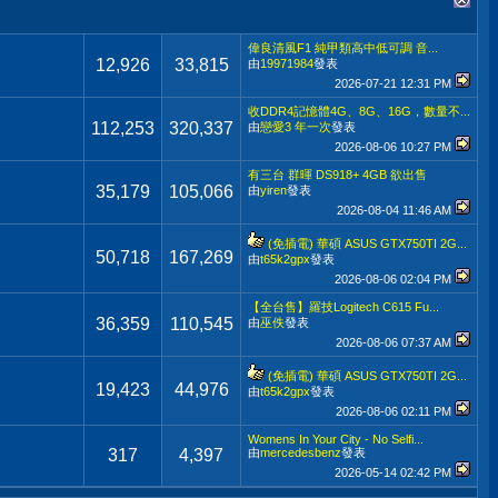
偉良清風F1 純甲類高中低可調 音...
12,926
33,815
由
19971984
發表
2026-07-21
12:31 PM
收DDR4記憶體4G、8G、16G，數量不...
112,253
320,337
由
戀愛3 年一次
發表
2026-08-06
10:27 PM
有三台 群暉 DS918+ 4GB 欲出售
35,179
105,066
由
yiren
發表
2026-08-04
11:46 AM
(免插電) 華碩 ASUS GTX750TI 2G...
50,718
167,269
由
t65k2gpx
發表
2026-08-06
02:04 PM
【全台售】羅技Logitech C615 Fu...
36,359
110,545
由
巫佚
發表
2026-08-06
07:37 AM
(免插電) 華碩 ASUS GTX750TI 2G...
19,423
44,976
由
t65k2gpx
發表
2026-08-06
02:11 PM
Womens In Your City - No Selfi...
317
4,397
由
mercedesbenz
發表
2026-05-14
02:42 PM