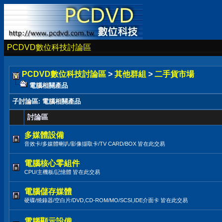
PCDVD數位科技討論區
PCDVD數位科技討論區
>
其他群組
>
二手貨市場
電腦相關產品
子討論區
: 電腦相關產品
討論區
多媒體設備
音效卡/多媒體喇叭/影像擷取卡/TV CARD/BOX 皆在此交易
電腦核心零組件
CPU/主機板/記憶體 皆在此交易
電腦儲存媒體
硬碟/燒錄器/空白片/DVD,CD-ROM/MO/SCSI,IDE介面卡 皆在此交易
電腦顯示設備