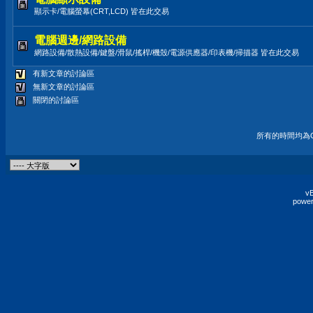
顯示卡/電腦螢幕(CRT,LCD) 皆在此交易
電腦週邊/網路設備
網路設備/散熱設備/鍵盤/滑鼠/搖桿/機殼/電源供應器/印表機/掃描器 皆在此交易
有新文章的討論區
無新文章的討論區
關閉的討論區
所有的時間均為G
vB
power