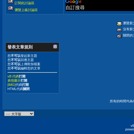
訂閱此討論區
自訂搜尋
瀏覽上級討論區
瀏覽新
沒有新
關閉的
發表文章規則
您
不可以
發起新主題
您
不可以
回應主題
您
不可以
上傳附加檔案
您
不可以
編輯您的文章
vB 代碼
打開
表情圖示
打開
[IMG]
代碼
打開
HTML代碼
關閉
所有的時間均為G
vB
power