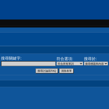
搜尋關鍵字:
符合選項:
搜尋於: