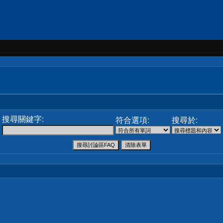
搜尋關鍵字:
符合選項:
搜尋於: