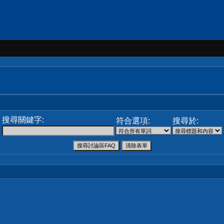
搜尋關鍵字:
符合選項:
搜尋於: