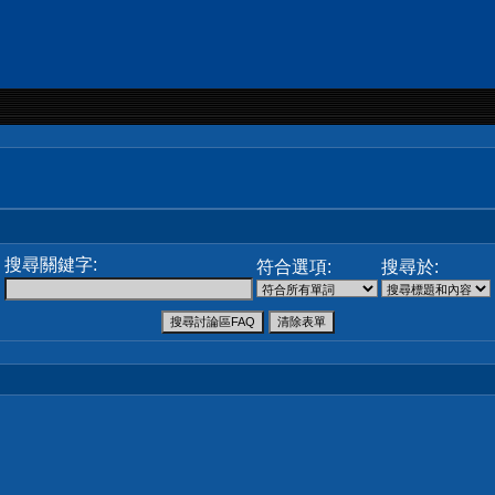
搜尋關鍵字:
符合選項:
搜尋於: