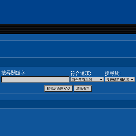
搜尋關鍵字:
符合選項:
搜尋於: