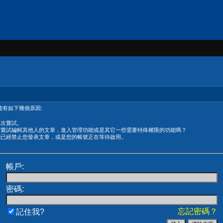
有如下幾個原因:
再次嘗試。
在嘗試編輯其他人的文章，進入管理功能或是其它一些需要特殊權限的功能嗎？
能已經禁止您發表文章，或是您的帳號正在等待啟用。
帳戶:
密碼:
忘記密碼？
記住我?