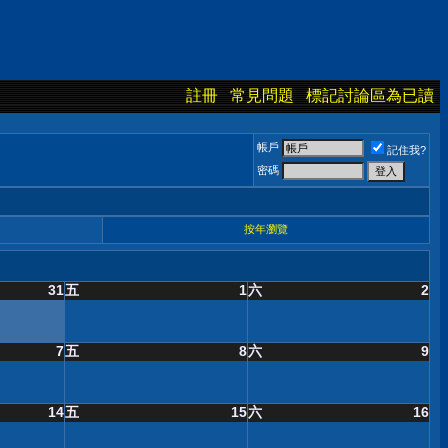
註冊
常見問題
標記討論區為已讀
帳戶
記住我?
密碼
按年瀏覽
31
五
1
六
2
7
五
8
六
9
14
五
15
六
16