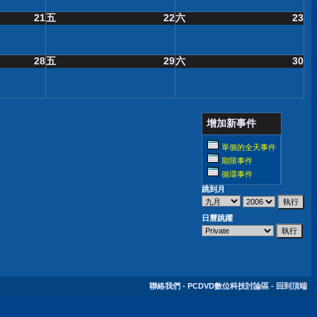
21
五
22
六
23
28
五
29
六
30
增加新事件
單個的全天事件
期限事件
循環事件
跳到月
日曆跳躍
聯絡我們
-
PCDVD數位科技討論區
-
回到頂端