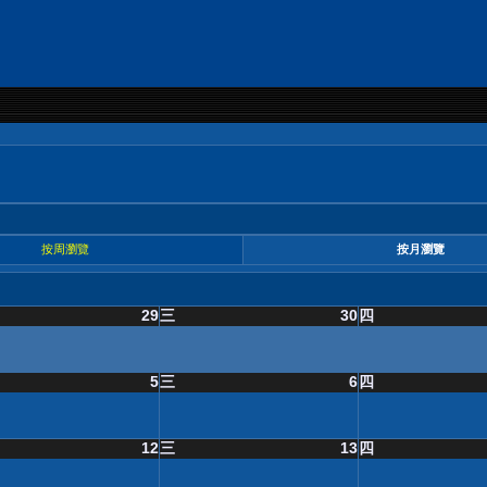
按周瀏覽
按月瀏覽
29
三
30
四
5
三
6
四
12
三
13
四