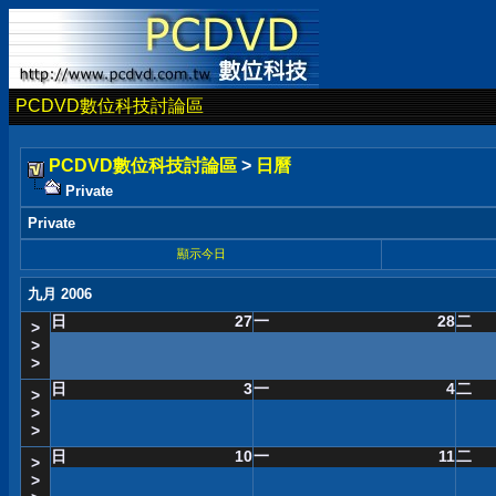
PCDVD數位科技討論區
PCDVD數位科技討論區
>
日曆
Private
Private
顯示今日
九月 2006
日
27
一
28
二
>
>
>
日
3
一
4
二
>
>
>
日
10
一
11
二
>
>