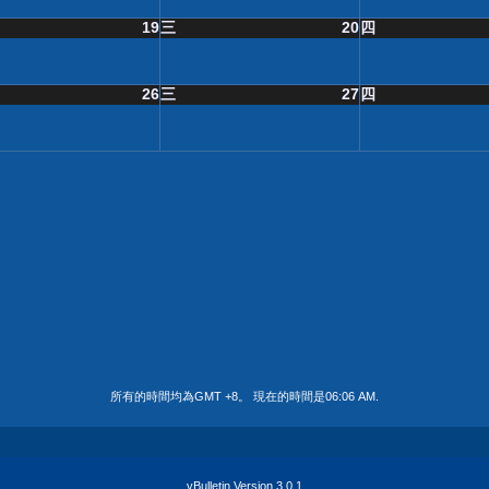
19
三
20
四
26
三
27
四
所有的時間均為GMT +8。 現在的時間是
06:06 AM
.
vBulletin Version 3.0.1