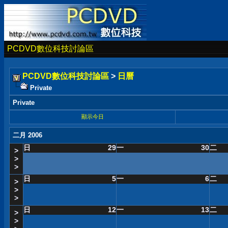
PCDVD數位科技討論區
PCDVD數位科技討論區
>
日曆
Private
Private
顯示今日
二月 2006
日
29
一
30
二
>
>
>
日
5
一
6
二
>
>
>
日
12
一
13
二
>
>