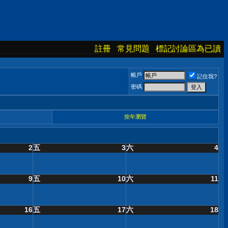
註冊
常見問題
標記討論區為已讀
帳戶
記住我?
密碼
按年瀏覽
2
五
3
六
4
9
五
10
六
11
16
五
17
六
18