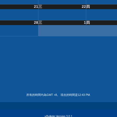
21
三
22
四
28
三
1
四
所有的時間均為GMT +8。 現在的時間是
12:43 PM
.
vBulletin Version 3.0.1