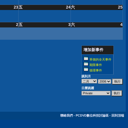
23
五
24
六
25
2
五
3
六
4
增加新事件
單個的全天事件
期限事件
循環事件
跳到月
日曆跳躍
聯絡我們
-
PCDVD數位科技討論區
-
回到頂端