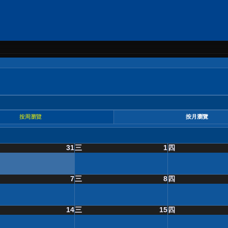
按周瀏覽
按月瀏覽
31
三
1
四
7
三
8
四
14
三
15
四