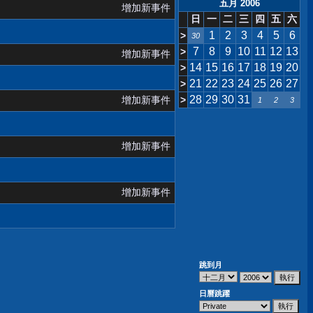
五月 2006
增加新事件
日
一
二
三
四
五
六
1
2
3
4
5
6
>
30
7
8
9
10
11
12
13
>
增加新事件
14
15
16
17
18
19
20
>
21
22
23
24
25
26
27
>
28
29
30
31
增加新事件
>
1
2
3
增加新事件
增加新事件
跳到月
日曆跳躍