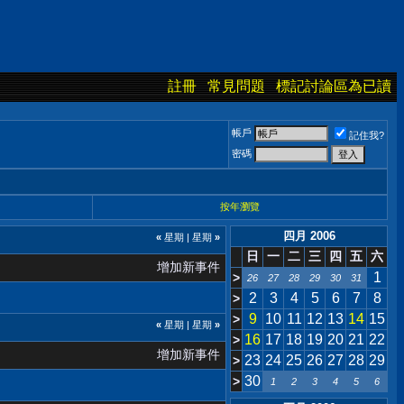
註冊
常見問題
標記討論區為已讀
帳戶
記住我?
密碼
按年瀏覽
四月 2006
«
星期
|
星期
»
日
一
二
三
四
五
六
增加新事件
1
>
26
27
28
29
30
31
2
3
4
5
6
7
8
>
9
10
11
12
13
14
15
>
«
星期
|
星期
»
16
17
18
19
20
21
22
>
增加新事件
23
24
25
26
27
28
29
>
30
>
1
2
3
4
5
6