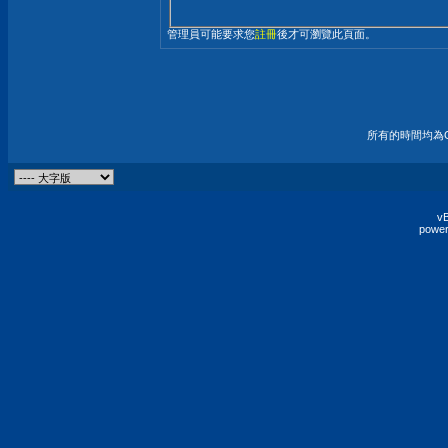
管理員可能要求您
註冊
後才可瀏覽此頁面。
所有的時間均為G
vB
power