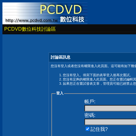
PCDVD數位科技討論區
討論區訊息
您沒有登入或者您沒有權限進入此頁面。這可能有如下幾個
您沒有登入。填寫下面的表單登入後再次嘗試。
您沒有足夠的權限進入此頁面。您正在嘗試編輯
如果您正在嘗試發表文章，管理員可能已經禁止
登入
帳戶:
密碼:
記住我?