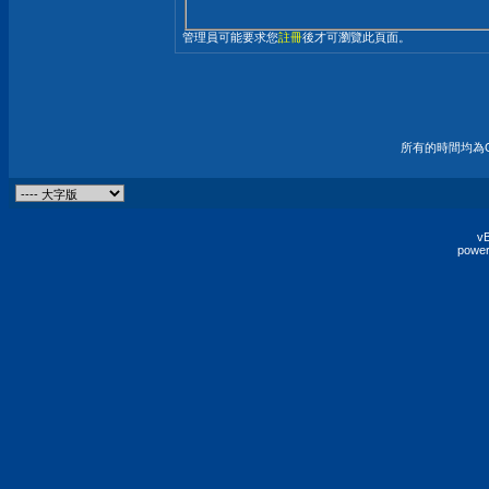
管理員可能要求您
註冊
後才可瀏覽此頁面。
所有的時間均為G
vB
power