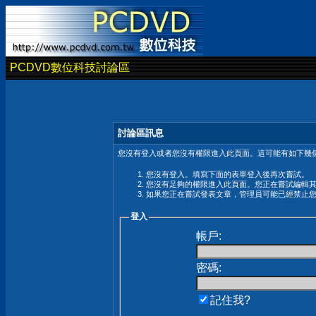
PCDVD數位科技討論區
討論區訊息
您沒有登入或者您沒有權限進入此頁面。這可能有如下幾個
您沒有登入。填寫下面的表單登入後再次嘗試。
您沒有足夠的權限進入此頁面。您正在嘗試編輯
如果您正在嘗試發表文章，管理員可能已經禁止
登入
帳戶:
密碼:
記住我?