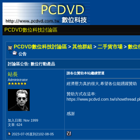
PCDVD數位科技討論區
PCDVD數位科技討論區
>
其他群組
>
二手貨市場
>
數位
公告
討論區公告
:
數位行動產品
請各位贊助本站繼續營運
站長
Administrator
經濟壓力真的很大,希望各位能踴躍贊助
贊助方式在這串:
https://www.pcdvd.com.tw/showthread.
感謝
加入日期: Nov 1999
文章: 624
2023-07-05直到2102-08-05