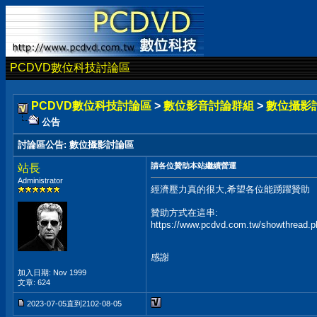
PCDVD數位科技討論區
PCDVD數位科技討論區
>
數位影音討論群組
>
數位攝影
公告
討論區公告
:
數位攝影討論區
請各位贊助本站繼續營運
站長
Administrator
經濟壓力真的很大,希望各位能踴躍贊助
贊助方式在這串:
https://www.pcdvd.com.tw/showthread.
感謝
加入日期: Nov 1999
文章: 624
2023-07-05直到2102-08-05