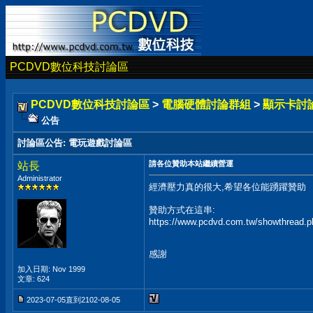
PCDVD數位科技討論區
PCDVD數位科技討論區
>
電腦硬體討論群組
>
顯示卡討
公告
討論區公告
:
電玩遊戲討論區
請各位贊助本站繼續營運
站長
Administrator
經濟壓力真的很大,希望各位能踴躍贊助
贊助方式在這串:
https://www.pcdvd.com.tw/showthread.
感謝
加入日期: Nov 1999
文章: 624
2023-07-05直到2102-08-05