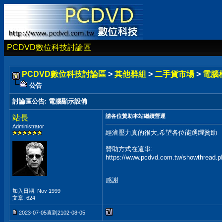
PCDVD數位科技討論區
PCDVD數位科技討論區
>
其他群組
>
二手貨市場
>
電腦
公告
討論區公告
:
電腦顯示設備
請各位贊助本站繼續營運
站長
Administrator
經濟壓力真的很大,希望各位能踴躍贊助
贊助方式在這串:
https://www.pcdvd.com.tw/showthread.
感謝
加入日期: Nov 1999
文章: 624
2023-07-05直到2102-08-05