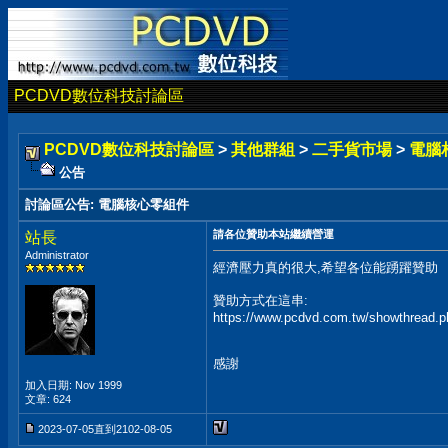
PCDVD數位科技討論區
PCDVD數位科技討論區
>
其他群組
>
二手貨市場
>
電腦
公告
討論區公告
:
電腦核心零組件
請各位贊助本站繼續營運
站長
Administrator
經濟壓力真的很大,希望各位能踴躍贊助
贊助方式在這串:
https://www.pcdvd.com.tw/showthread.
感謝
加入日期: Nov 1999
文章: 624
2023-07-05直到2102-08-05