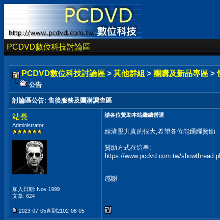
PCDVD數位科技討論區
PCDVD數位科技討論區
>
其他群組
>
團購及新品專區
>
公告
討論區公告
:
售後服務及團購調查區
請各位贊助本站繼續營運
站長
Administrator
經濟壓力真的很大,希望各位能踴躍贊助
贊助方式在這串:
https://www.pcdvd.com.tw/showthread.
感謝
加入日期: Nov 1999
文章: 624
2023-07-05直到2102-08-05